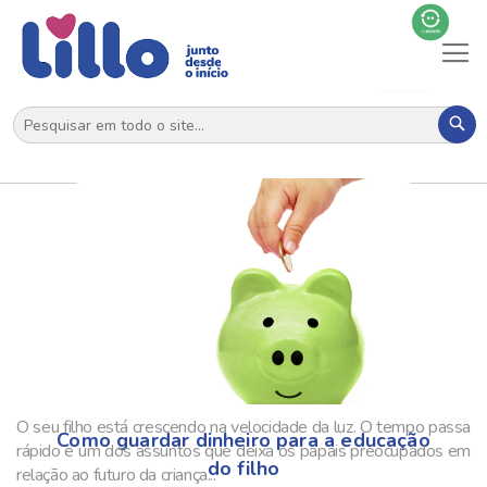
Al
N
Pes
O seu filho está crescendo na velocidade da luz. O tempo passa
Como guardar dinheiro para a educação
rápido e um dos assuntos que deixa os papais preocupados em
do filho
relação ao futuro da criança...