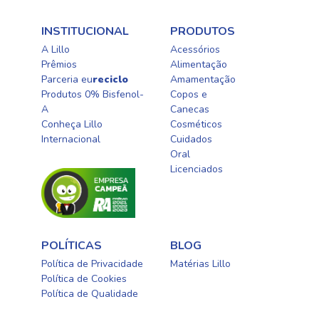
INSTITUCIONAL
PRODUTOS
A Lillo
Acessórios
Prêmios
Alimentação
Parceria eu
reciclo
Amamentação
Produtos 0% Bisfenol-
Copos e
A
Canecas
Conheça Lillo
Cosméticos
Internacional
Cuidados
Oral​
Licenciados​
POLÍTICAS
BLOG
Política de Privacidade
Matérias Lillo
Política de Cookies
Política de Qualidade