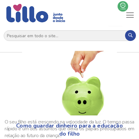
Al
N
Pes
O seu filho está crescendo na velocidade da luz. O tempo passa
Como guardar dinheiro para a educação
rápido e um dos assuntos que deixa os papais preocupados em
do filho
relação ao futuro da criança...