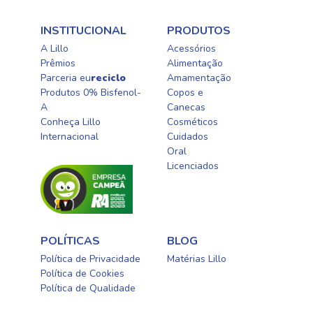
INSTITUCIONAL
PRODUTOS
A Lillo
Acessórios
Prêmios
Alimentação
Parceria eu
reciclo
Amamentação
Produtos 0% Bisfenol-
Copos e
A
Canecas
Conheça Lillo
Cosméticos
Internacional
Cuidados
Oral​
Licenciados​
POLÍTICAS
BLOG
Política de Privacidade
Matérias Lillo
Política de Cookies
Política de Qualidade