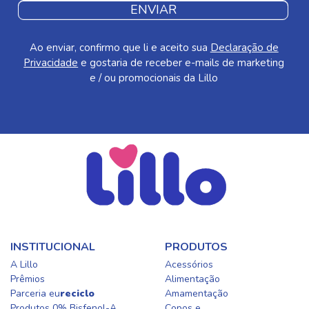
ENVIAR
Ao enviar, confirmo que li e aceito sua
Declaração de
Privacidade
e gostaria de receber e-mails de marketing
e / ou promocionais da Lillo
INSTITUCIONAL
PRODUTOS
A Lillo
Acessórios
Prêmios
Alimentação
Parceria eu
reciclo
Amamentação
Produtos 0% Bisfenol-A
Copos e