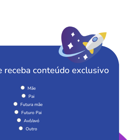
e receba conteúdo exclusivo
Mãe
Pai
Futura mãe
Futuro Pai
Avô/avó
Outro