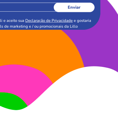
Enviar
li e aceito sua
Declaração de Privacidade
e gostaria
ls de marketing e / ou promocionais da Lillo