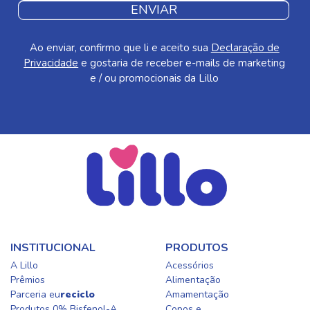
ENVIAR
Ao enviar, confirmo que li e aceito sua
Declaração de
Privacidade
e gostaria de receber e-mails de marketing
e / ou promocionais da Lillo
INSTITUCIONAL
PRODUTOS
A Lillo
Acessórios
Prêmios
Alimentação
Parceria eu
reciclo
Amamentação
Produtos 0% Bisfenol-A
Copos e