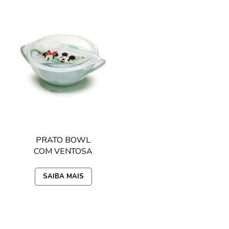
PRATO BOWL
COM VENTOSA
E COLHER
DISNEY
SAIBA MAIS