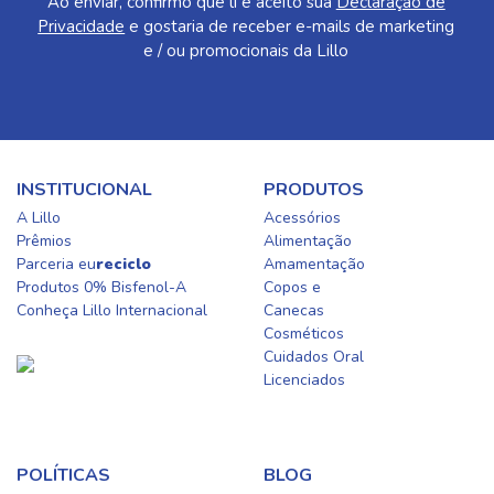
Ao enviar, confirmo que li e aceito sua
Declaração de
Privacidade
e gostaria de receber e-mails de marketing
e / ou promocionais da Lillo
INSTITUCIONAL
PRODUTOS
A Lillo
Acessórios
Prêmios
Alimentação
Parceria eu
reciclo
Amamentação
Produtos 0% Bisfenol-A
Copos e
Conheça Lillo Internacional
Canecas
Cosméticos
Cuidados Oral​
Licenciados​
POLÍTICAS
BLOG