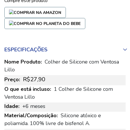
Compre este produto
ESPECIFICAÇÕES
Mais
Colher de Silicone com Ventosa
Lillo
informações
R$27,90
1 Colher de Silicone com
Ventosa Lillo
+6 meses
Silicone atóxico e
poliamida. 100% livre de bisfenol A.