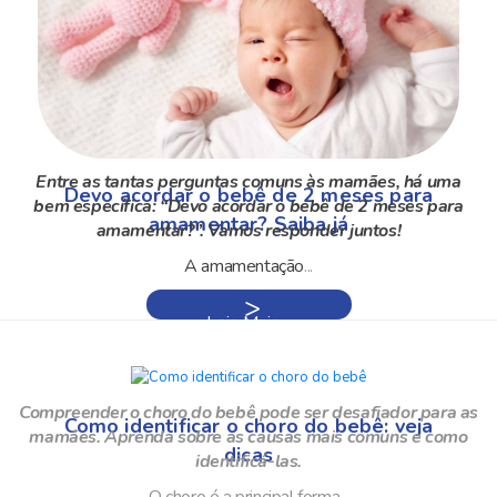
Entre as tantas perguntas comuns às mamães, há uma
Devo acordar o bebê de 2 meses para
bem específica: “Devo acordar o bebê de 2 meses para
amamentar? Saiba já
amamentar?”. Vamos responder juntos!
A amamentação
...
Leia Mais »
Compreender o choro do bebê pode ser desafiador para as
Como identificar o choro do bebê: veja
mamães. Aprenda sobre as causas mais comuns e como
dicas
identificá-las.
O choro é a principal forma...