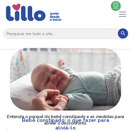
Al
N
Pes
Entenda o porquê do bebê constipado e as medidas para
Bebê constipado: o que fazer para
aliviar o desconforto.
aliviá-lo