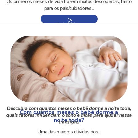
Os primeiros meses de vida trazem muitas descobertas, tanto
para os pais/cuidadores
...
Leia Mais »
Descubra com quantos meses o bebê dorme a noite toda,
Com quantos meses o bebê dorme a
quais fatores influenciam o sono e dicas para ajudar nessa
noite toda?
transição.
Uma das maiores dúvidas dos
...