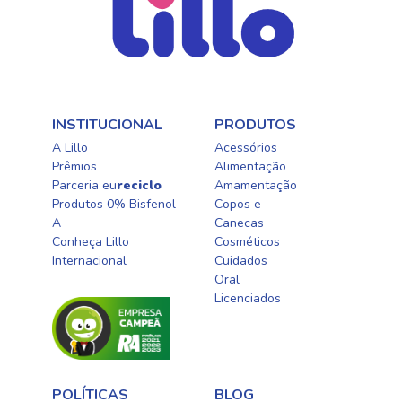
INSTITUCIONAL
PRODUTOS
A Lillo
Acessórios
Prêmios
Alimentação
Parceria eu
reciclo
Amamentação
Produtos 0% Bisfenol-
Copos e
A
Canecas
Conheça Lillo
Cosméticos
Internacional
Cuidados
Oral​
Licenciados​
POLÍTICAS
BLOG