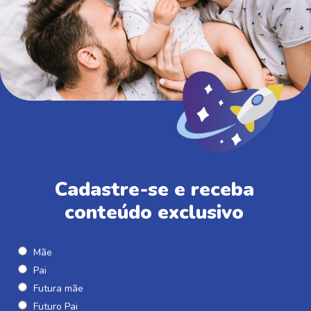
Cadastre-se e receba
conteúdo exclusivo
Mãe
Pai
Futura mãe
Futuro Pai