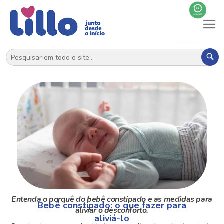
Al
N
Pes
Entenda o porquê do bebê constipado e as medidas para
Bebê constipado: o que fazer para
aliviar o desconforto.
aliviá-lo