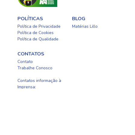
POLÍTICAS
BLOG
Política de Privacidade
Matérias Lillo
Política de Cookies
Política de Qualidade
CONTATOS
Contato
Trabalhe Conosco
0800-0254415
Contatos informação à
Imprensa:
newellbrands@fleishman.com.br
Newell Brands Brasil, CNPJ: 60.594.538/0001-01 | ©
2024 – Lillo. Todos os direitos reservados.