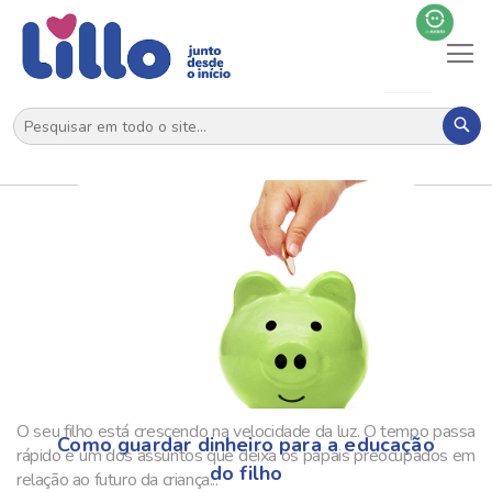
Al
N
Pes
O seu filho está crescendo na velocidade da luz. O tempo passa
Como guardar dinheiro para a educação
rápido e um dos assuntos que deixa os papais preocupados em
do filho
relação ao futuro da criança...