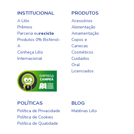
INSTITUCIONAL
PRODUTOS
A Lillo
Acessórios
Prêmios
Alimentação
Parceria eu
reciclo
Amamentação
Produtos 0% Bisfenol-
Copos e
A
Canecas
Conheça Lillo
Cosméticos
Internacional
Cuidados
Oral​
Licenciados​
POLÍTICAS
BLOG
Política de Privacidade
Matérias Lillo
Política de Cookies
Política de Qualidade