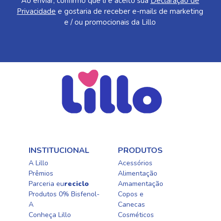
Ao enviar, confirmo que li e aceito sua
Declaração de
Privacidade
e gostaria de receber e-mails de marketing
e / ou promocionais da Lillo
INSTITUCIONAL
PRODUTOS
A Lillo
Acessórios
Prêmios
Alimentação
Parceria eu
reciclo
Amamentação
Produtos 0% Bisfenol-
Copos e
A
Canecas
Conheça Lillo
Cosméticos