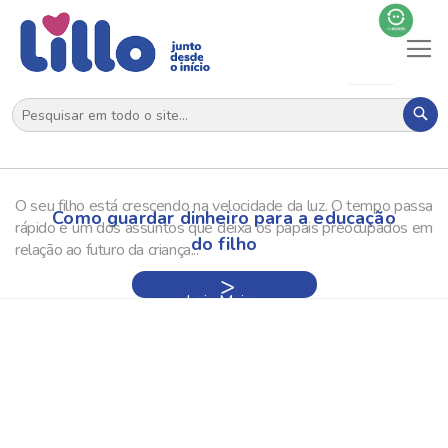
Al
N
Pes
O seu filho está crescendo na velocidade da luz. O tempo passa
Como guardar dinheiro para a educação
rápido e um dos assuntos que deixa os papais preocupados em
do filho
relação ao futuro da criança...
Leia Mais »