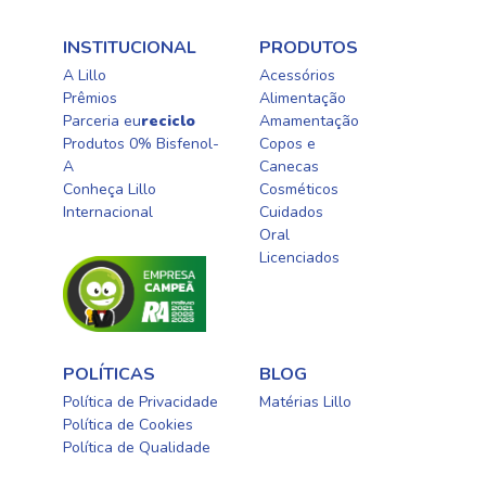
INSTITUCIONAL
PRODUTOS
A Lillo
Acessórios
Prêmios
Alimentação
Parceria eu
reciclo
Amamentação
Produtos 0% Bisfenol-
Copos e
A
Canecas
Conheça Lillo
Cosméticos
Internacional
Cuidados
Oral​
Licenciados​
POLÍTICAS
BLOG
Política de Privacidade
Matérias Lillo
Política de Cookies
Política de Qualidade