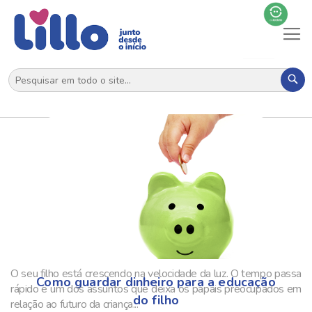
Al
N
Pes
O seu filho está crescendo na velocidade da luz. O tempo passa
Como guardar dinheiro para a educação
rápido e um dos assuntos que deixa os papais preocupados em
do filho
relação ao futuro da criança...