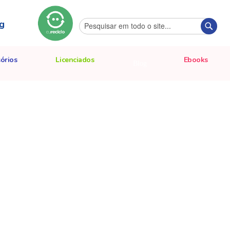
g
Pesquisa
Pesqu
órios
Licenciados
Ebooks
Blog