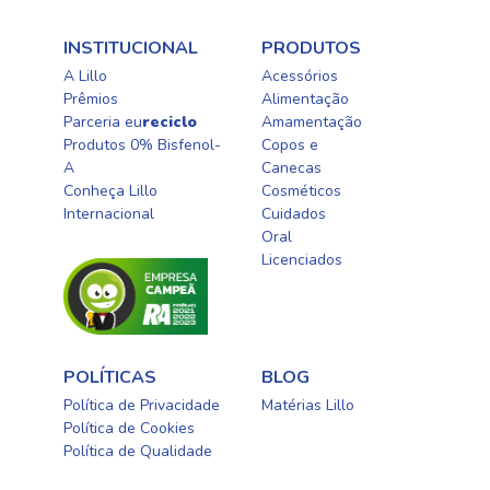
INSTITUCIONAL
PRODUTOS
A Lillo
Acessórios
Prêmios
Alimentação
Parceria eu
reciclo
Amamentação
Produtos 0% Bisfenol-
Copos e
A
Canecas
Conheça Lillo
Cosméticos
Internacional
Cuidados
Oral​
Licenciados​
POLÍTICAS
BLOG
Política de Privacidade
Matérias Lillo
Política de Cookies
Política de Qualidade