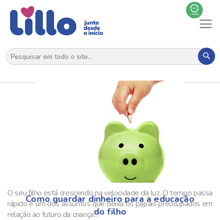
Al
N
Pes
O seu filho está crescendo na velocidade da luz. O tempo passa
Como guardar dinheiro para a educação
rápido e um dos assuntos que deixa os papais preocupados em
do filho
relação ao futuro da criança...