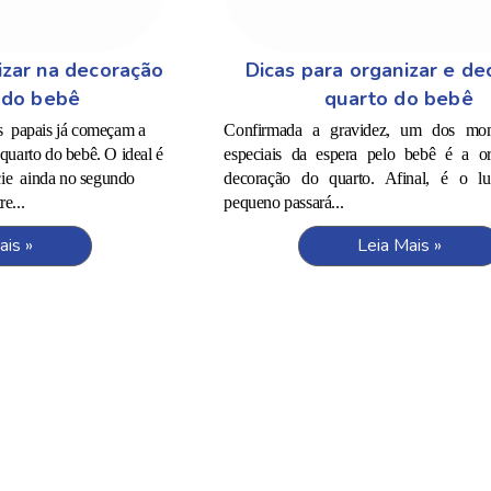
izar na decoração
Dicas para organizar e de
 do bebê
quarto do bebê
os papais já começam a
Confirmada a gravidez, um dos mo
quarto do bebê. O ideal é
especiais da espera pelo bebê é a o
cie ainda no segundo
decoração do quarto. Afinal, é o l
re...
pequeno passará...
ais »
Leia Mais »