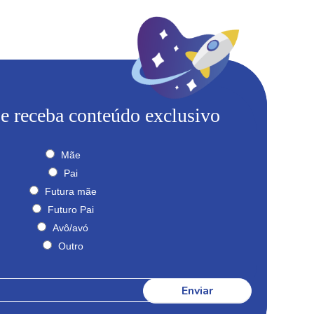
 e receba conteúdo exclusivo
Mãe
Pai
Futura mãe
Futuro Pai
Avô/avó
Outro
Enviar