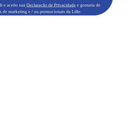
li e aceito sua
Declaração de Privacidade
e gostaria de
s de marketing e / ou promocionais da Lillo