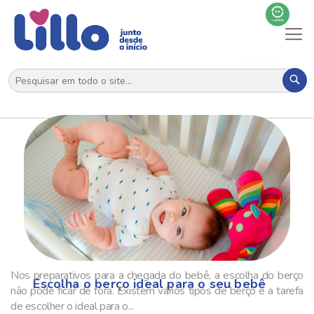
Al
N
Pes
Nos preparativos para a chegada do bebê, a escolha do berço
Escolha o berço ideal para o seu bebê
não pode ficar de fora. Existem vários tipos de berço e a tarefa
de escolher o ideal para o...