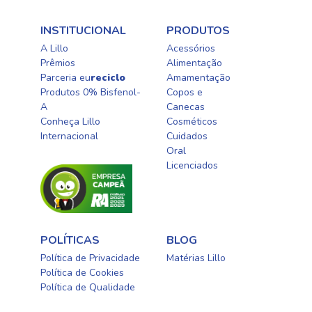
INSTITUCIONAL
PRODUTOS
A Lillo
Acessórios
Prêmios
Alimentação
Parceria eu
reciclo
Amamentação
Produtos 0% Bisfenol-
Copos e
A
Canecas
Conheça Lillo
Cosméticos
Internacional
Cuidados
Oral​
Licenciados​
POLÍTICAS
BLOG
Política de Privacidade
Matérias Lillo
Política de Cookies
Política de Qualidade