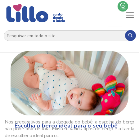
Al
N
Pes
Nos preparativos para a chegada do bebê, a escolha do berço
Escolha o berço ideal para o seu bebê
não pode ficar de fora. Existem vários tipos de berço e a tarefa
de escolher o ideal para o...