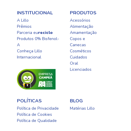
INSTITUCIONAL
PRODUTOS
A Lillo
Acessórios
Prêmios
Alimentação
Parceria eu
reciclo
Amamentação
Produtos 0% Bisfenol-
Copos e
A
Canecas
Conheça Lillo
Cosméticos
Internacional
Cuidados
Oral​
Licenciados​
POLÍTICAS
BLOG
Política de Privacidade
Matérias Lillo
Política de Cookies
Política de Qualidade