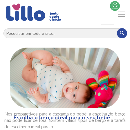
Al
N
Pes
Nos preparativos para a chegada do bebê, a escolha do berço
Escolha o berço ideal para o seu bebê
não pode ficar de fora. Existem vários tipos de berço e a tarefa
de escolher o ideal para o...