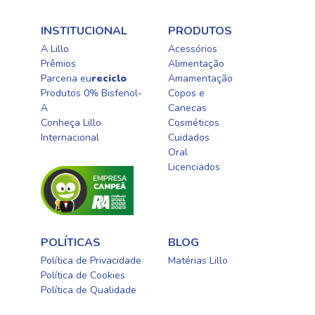
INSTITUCIONAL
PRODUTOS
A Lillo
Acessórios
Prêmios
Alimentação
Parceria eu
reciclo
Amamentação
Produtos 0% Bisfenol-
Copos e
A
Canecas
Conheça Lillo
Cosméticos
Internacional
Cuidados
Oral​
Licenciados​
POLÍTICAS
BLOG
Política de Privacidade
Matérias Lillo
Política de Cookies
Política de Qualidade