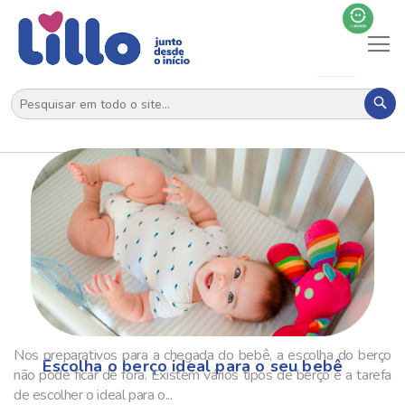
Al
N
Pes
Nos preparativos para a chegada do bebê, a escolha do berço
Escolha o berço ideal para o seu bebê
não pode ficar de fora. Existem vários tipos de berço e a tarefa
de escolher o ideal para o...