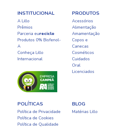
INSTITUCIONAL
PRODUTOS
A Lillo
Acessórios
Prêmios
Alimentação
Parceria eu
reciclo
Amamentação
Produtos 0% Bisfenol-
Copos e
A
Canecas
Conheça Lillo
Cosméticos
Internacional
Cuidados
Oral​
Licenciados​
POLÍTICAS
BLOG
Política de Privacidade
Matérias Lillo
Política de Cookies
Política de Qualidade