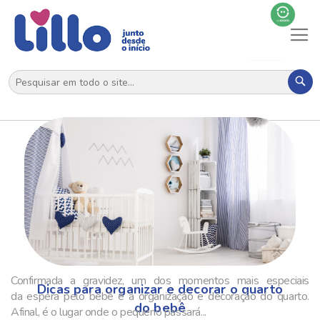
Al
N
Pes
Confirmada a gravidez, um dos momentos mais especiais
Dicas para organizar e decorar o quarto
da espera pelo bebê é a organização e decoração do quarto.
do bebê
Afinal, é o lugar onde o pequeno passará...