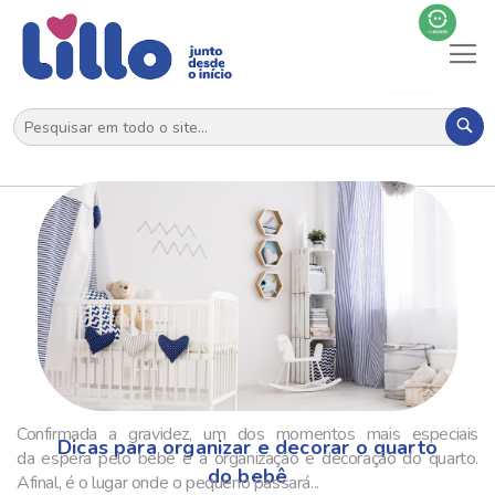
Al
N
Pes
Confirmada a gravidez, um dos momentos mais especiais
Dicas para organizar e decorar o quarto
da espera pelo bebê é a organização e decoração do quarto.
do bebê
Afinal, é o lugar onde o pequeno passará...