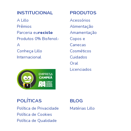
INSTITUCIONAL
PRODUTOS
A Lillo
Acessórios
Prêmios
Alimentação
Parceria eu
reciclo
Amamentação
Produtos 0% Bisfenol-
Copos e
A
Canecas
Conheça Lillo
Cosméticos
Internacional
Cuidados
Oral​
Licenciados​
POLÍTICAS
BLOG
Política de Privacidade
Matérias Lillo
Política de Cookies
Política de Qualidade