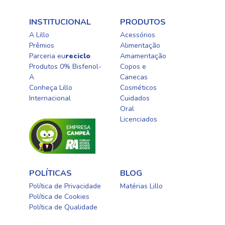
INSTITUCIONAL
PRODUTOS
A Lillo
Acessórios
Prêmios
Alimentação
Parceria eu
reciclo
Amamentação
Produtos 0% Bisfenol-
Copos e
A
Canecas
Conheça Lillo
Cosméticos
Internacional
Cuidados
Oral​
Licenciados​
POLÍTICAS
BLOG
Política de Privacidade
Matérias Lillo
Política de Cookies
Política de Qualidade