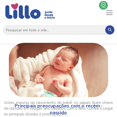
Al
N
Pes
Antes mesmo do nascimento do bebê, os papais ficam cheios
Principais preocupações com o recém-
de dúvidas em relação aos cuidados com o filho. Confira a seguir
nascido
as principais dúvidas e preocupações...