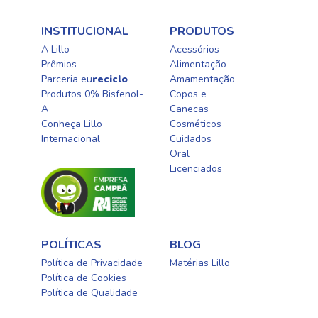
INSTITUCIONAL
PRODUTOS
A Lillo
Acessórios
Prêmios
Alimentação
Parceria eu
reciclo
Amamentação
Produtos 0% Bisfenol-
Copos e
A
Canecas
Conheça Lillo
Cosméticos
Internacional
Cuidados
Oral​
Licenciados​
POLÍTICAS
BLOG
Política de Privacidade
Matérias Lillo
Política de Cookies
Política de Qualidade