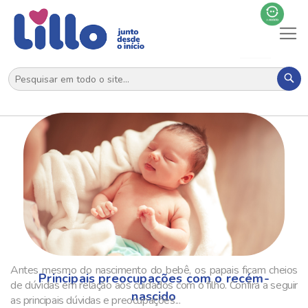
Al
N
Pes
Antes mesmo do nascimento do bebê, os papais ficam cheios
Principais preocupações com o recém-
de dúvidas em relação aos cuidados com o filho. Confira a seguir
nascido
as principais dúvidas e preocupações...