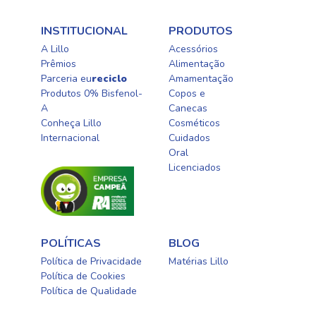
INSTITUCIONAL
PRODUTOS
A Lillo
Acessórios
Prêmios
Alimentação
Parceria eu
reciclo
Amamentação
Produtos 0% Bisfenol-
Copos e
A
Canecas
Conheça Lillo
Cosméticos
Internacional
Cuidados
Oral​
Licenciados​
POLÍTICAS
BLOG
Política de Privacidade
Matérias Lillo
Política de Cookies
Política de Qualidade