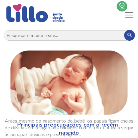
Al
N
Pes
Antes mesmo do nascimento do bebê, os papais ficam cheios
Principais preocupações com o recém-
de dúvidas em relação aos cuidados com o filho. Confira a seguir
nascido
as principais dúvidas e preocupações...