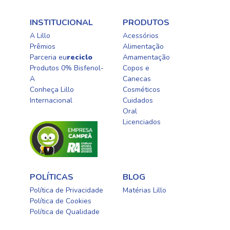
INSTITUCIONAL
PRODUTOS
A Lillo
Acessórios
Prêmios
Alimentação
Parceria eu
reciclo
Amamentação
Produtos 0% Bisfenol-
Copos e
A
Canecas
Conheça Lillo
Cosméticos
Internacional
Cuidados
Oral​
Licenciados​
POLÍTICAS
BLOG
Política de Privacidade
Matérias Lillo
Política de Cookies
Política de Qualidade