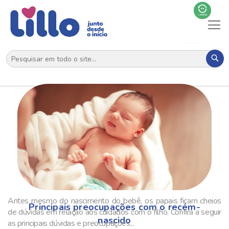
Al
N
Pes
Antes mesmo do nascimento do bebê, os papais ficam cheios
Principais preocupações com o recém-
de dúvidas em relação aos cuidados com o filho. Confira a seguir
nascido
as principais dúvidas e preocupações...