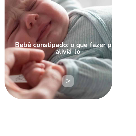
Bebê constipado: o que fazer para
aliviá-lo
LEIA
MAIS