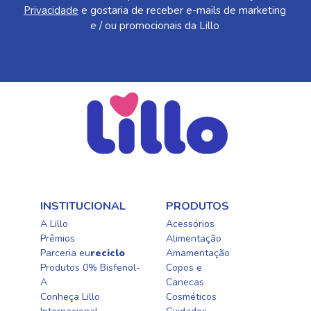
Privacidade
e gostaria de receber e-mails de marketing
e / ou promocionais da Lillo
INSTITUCIONAL
PRODUTOS
A Lillo
Acessórios
Prêmios
Alimentação
Parceria eu
reciclo
Amamentação
Produtos 0% Bisfenol-
Copos e
A
Canecas
Conheça Lillo
Cosméticos