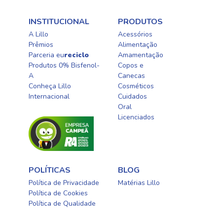
INSTITUCIONAL
PRODUTOS
A Lillo
Acessórios
Prêmios
Alimentação
Parceria eu
reciclo
Amamentação
Produtos 0% Bisfenol-
Copos e
A
Canecas
Conheça Lillo
Cosméticos
Internacional
Cuidados
Oral​
Licenciados​
POLÍTICAS
BLOG
Política de Privacidade
Matérias Lillo
Política de Cookies
Política de Qualidade