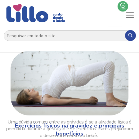
Al
N
Pes
Uma dúvida comum entre as grávidas é se a atividade física é
Exercícios físicos na gravidez e principais
permitida durante a gestação e se exercícios físicos prejudicam
benefícios
o desenvolvimento do bebê...