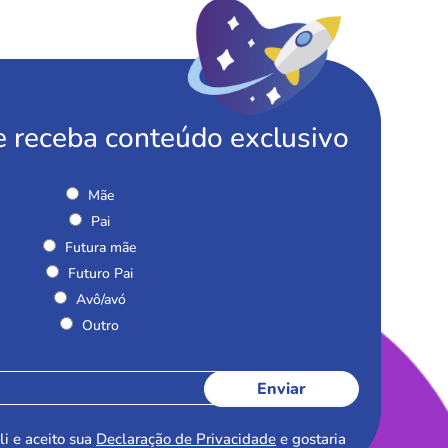
e receba conteúdo exclusivo
Mãe
Pai
Futura mãe
Futuro Pai
Avô/avó
Outro
Enviar
li e aceito sua
Declaração de Privacidade
e gostaria