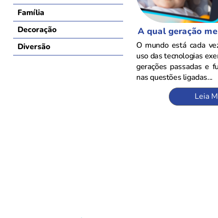
Família
Decoração
A qual geração me
O mundo está cada vez
Diversão
uso das tecnologias exer
gerações passadas e fu
nas questões ligadas...
Leia M