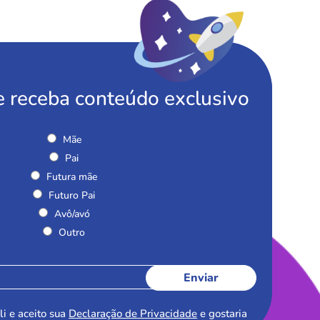
e receba conteúdo exclusivo
Mãe
Pai
Futura mãe
Futuro Pai
Avô/avó
Outro
Enviar
li e aceito sua
Declaração de Privacidade
e gostaria