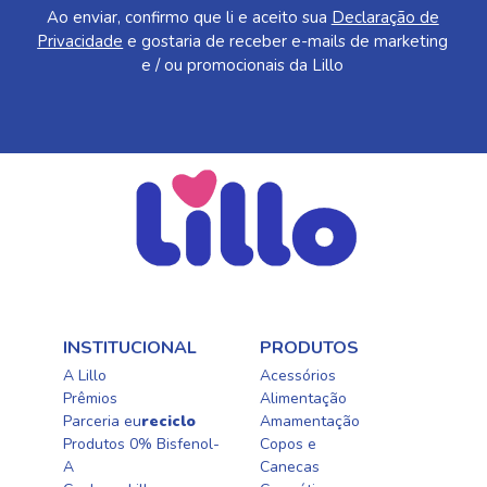
Ao enviar, confirmo que li e aceito sua
Declaração de
Privacidade
e gostaria de receber e-mails de marketing
e / ou promocionais da Lillo
INSTITUCIONAL
PRODUTOS
A Lillo
Acessórios
Prêmios
Alimentação
Parceria eu
reciclo
Amamentação
Produtos 0% Bisfenol-
Copos e
A
Canecas