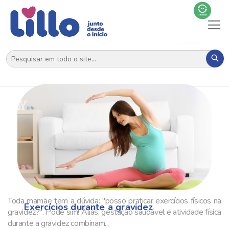
Al
N
Pes
Toda mamãe tem a dúvida: "posso praticar exercícios físicos na
Exercícios durante a gravidez
gravidez?". Pode sim! Aliás, gestação saudável e atividade física
durante a gravidez combinam...