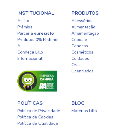
INSTITUCIONAL
PRODUTOS
A Lillo
Acessórios
Prêmios
Alimentação
Parceria eu
reciclo
Amamentação
Produtos 0% Bisfenol-
Copos e
A
Canecas
Conheça Lillo
Cosméticos
Internacional
Cuidados
Oral​
Licenciados​
POLÍTICAS
BLOG
Política de Privacidade
Matérias Lillo
Política de Cookies
Política de Qualidade