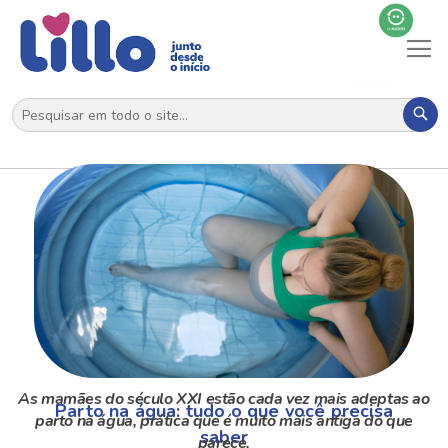
Al
N
Pes
As mamães do século XXI estão cada vez mais adeptas ao
Parto na água: tudo o que você precisa
parto na água, prática que é muito mais antiga do que
saber
parece.