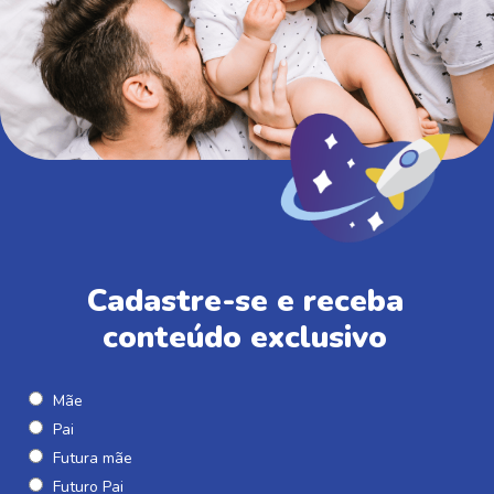
Cadastre-se e receba
conteúdo exclusivo
Mãe
Pai
Futura mãe
Futuro Pai