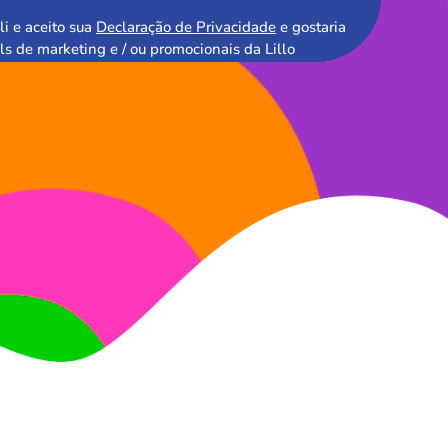
li e aceito sua
Declaração de Privacidade
e gostaria
ls de marketing e / ou promocionais da Lillo