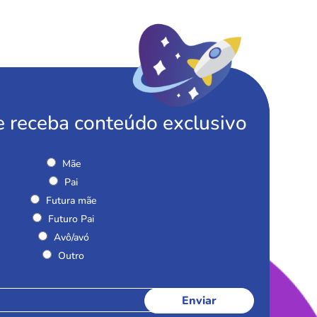
e receba conteúdo exclusivo
Mãe
Pai
Futura mãe
Futuro Pai
Avô/avó
Outro
Enviar