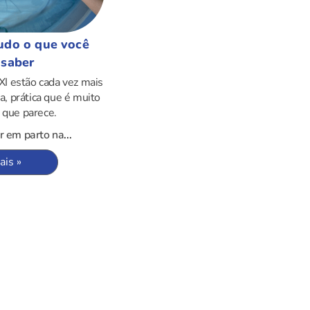
tudo o que você
 saber
I estão cada vez mais
a, prática que é muito
 que parece.
ar em parto na
...
ais »