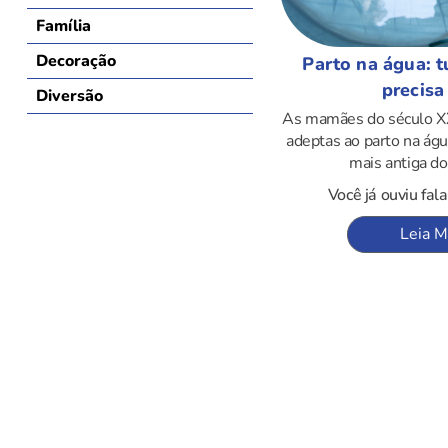
Família
Decoração
Parto na água: 
precisa
Diversão
As mamães do século XX
adeptas ao parto na águ
mais antiga do
Você já ouviu fal
Leia M