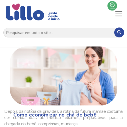
Al
N
Pes
Depois da notícia da gravidez, a rotina da futura mamãe costuma
Como economizar no chá de bebê
ser corrida: idas ao médico, exames, preparativos para a
chegada do bebê, comprinhas, mudança...