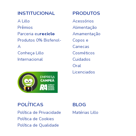
INSTITUCIONAL
PRODUTOS
A Lillo
Acessórios
Prêmios
Alimentação
Parceria eu
reciclo
Amamentação
Produtos 0% Bisfenol-
Copos e
A
Canecas
Conheça Lillo
Cosméticos
Internacional
Cuidados
Oral​
Licenciados​
POLÍTICAS
BLOG
Política de Privacidade
Matérias Lillo
Política de Cookies
Política de Qualidade