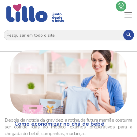
Al
N
Pes
Depois da notícia da gravidez, a rotina da futura mamãe costuma
Como economizar no chá de bebê
ser corrida: idas ao médico, exames, preparativos para a
chegada do bebê, comprinhas, mudança...