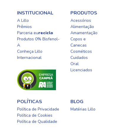
INSTITUCIONAL
PRODUTOS
A Lillo
Acessórios
Prêmios
Alimentação
Parceria eu
reciclo
Amamentação
Produtos 0% Bisfenol-
Copos e
A
Canecas
Conheça Lillo
Cosméticos
Internacional
Cuidados
Oral​
Licenciados​
POLÍTICAS
BLOG
Política de Privacidade
Matérias Lillo
Política de Cookies
Política de Qualidade