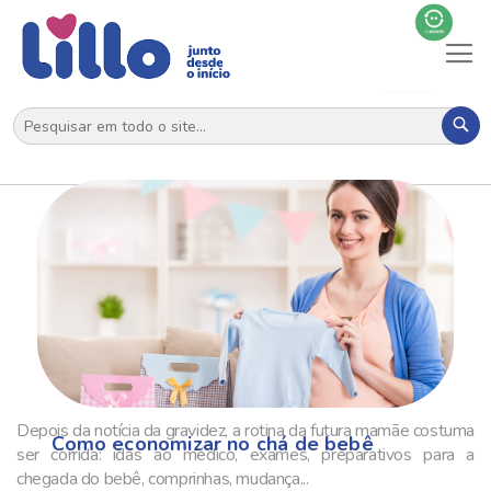
Al
N
Pes
Depois da notícia da gravidez, a rotina da futura mamãe costuma
Como economizar no chá de bebê
ser corrida: idas ao médico, exames, preparativos para a
chegada do bebê, comprinhas, mudança...