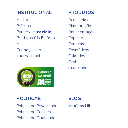
INSTITUCIONAL
PRODUTOS
A Lillo
Acessórios
Prêmios
Alimentação
Parceria eu
reciclo
Amamentação
Produtos 0% Bisfenol-
Copos e
A
Canecas
Conheça Lillo
Cosméticos
Internacional
Cuidados
Oral​
Licenciados​
POLÍTICAS
BLOG
Política de Privacidade
Matérias Lillo
Política de Cookies
Política de Qualidade