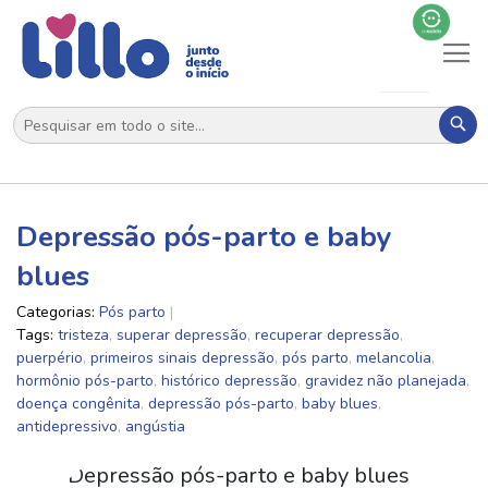
Al
N
Pes
Depressão pós-parto e baby
blues
Categorias:
Pós parto
Tags:
tristeza
,
superar depressão
,
recuperar depressão
,
puerpério
,
primeiros sinais depressão
,
pós parto
,
melancolia
,
hormônio pós-parto
,
histórico depressão
,
gravidez não planejada
,
doença congênita
,
depressão pós-parto
,
baby blues
,
antidepressivo
,
angústia