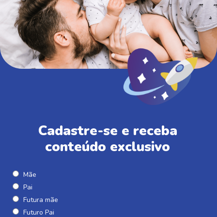
Cadastre-se e receba
conteúdo exclusivo
Mãe
Pai
Futura mãe
Futuro Pai