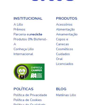
INSTITUCIONAL
PRODUTOS
A Lillo
Acessórios
Prêmios
Alimentação
Parceria eu
reciclo
Amamentação
Produtos 0% Bisfenol-
Copos e
A
Canecas
Conheça Lillo
Cosméticos
Internacional
Cuidados
Oral​
Licenciados​
POLÍTICAS
BLOG
Política de Privacidade
Matérias Lillo
Política de Cookies
Política de Qualidade