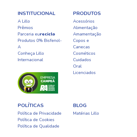
INSTITUCIONAL
PRODUTOS
A Lillo
Acessórios
Prêmios
Alimentação
Parceria eu
reciclo
Amamentação
Produtos 0% Bisfenol-
Copos e
A
Canecas
Conheça Lillo
Cosméticos
Internacional
Cuidados
Oral​
Licenciados​
POLÍTICAS
BLOG
Política de Privacidade
Matérias Lillo
Política de Cookies
Política de Qualidade