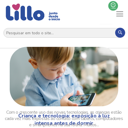
Al
N
Pes
Com o crescente uso das novas tecnologias, as crianças estão
Criança e tecnologia: exposição à luz
cada vez mais expostas ao contato com tablets, computadores
intensa antes de dormir
e smartphones na sua rotina. Muitos...