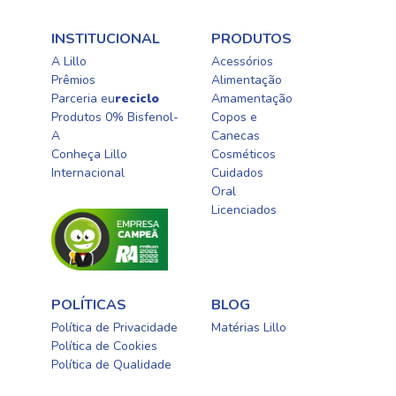
INSTITUCIONAL
PRODUTOS
A Lillo
Acessórios
Prêmios
Alimentação
Parceria eu
reciclo
Amamentação
Produtos 0% Bisfenol-
Copos e
A
Canecas
Conheça Lillo
Cosméticos
Internacional
Cuidados
Oral​
Licenciados​
POLÍTICAS
BLOG
Política de Privacidade
Matérias Lillo
Política de Cookies
Política de Qualidade