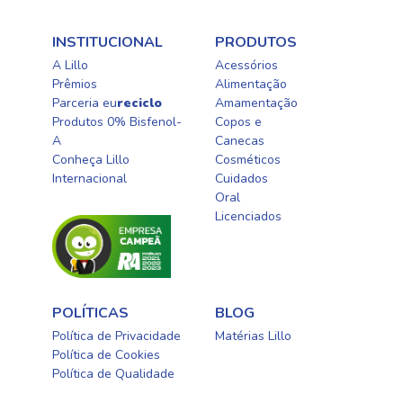
INSTITUCIONAL
PRODUTOS
A Lillo
Acessórios
Prêmios
Alimentação
Parceria eu
reciclo
Amamentação
Produtos 0% Bisfenol-
Copos e
A
Canecas
Conheça Lillo
Cosméticos
Internacional
Cuidados
Oral​
Licenciados​
POLÍTICAS
BLOG
Política de Privacidade
Matérias Lillo
Política de Cookies
Política de Qualidade