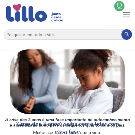
Al
N
Pes
A crise dos 2 anos é uma fase importante de autoconhecimento
‘Crise dos 2 anos’: saiba como lidar com
e aprendizado tanto para os pequenos quanto para os pais.
essa fase
Muitos costumam dizer que a vida
...