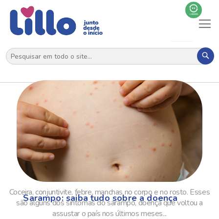
Al
N
Pes
Coceira, conjuntivite, febre, manchas no corpo e no rosto. Esses
Sarampo: saiba tudo sobre a doença
são alguns dos sintomas do sarampo, doença que voltou a
assustar o país nos últimos meses...