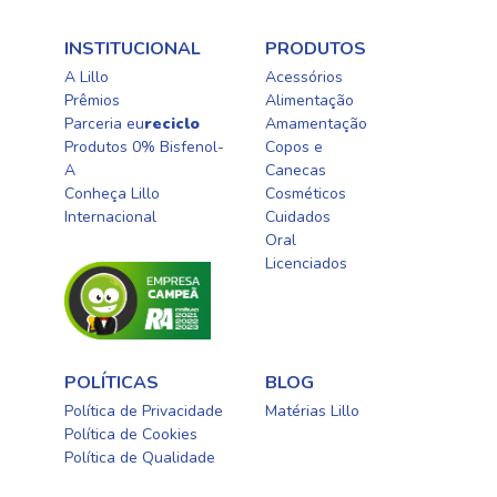
INSTITUCIONAL
PRODUTOS
A Lillo
Acessórios
Prêmios
Alimentação
Parceria eu
reciclo
Amamentação
Produtos 0% Bisfenol-
Copos e
A
Canecas
Conheça Lillo
Cosméticos
Internacional
Cuidados
Oral​
Licenciados​
POLÍTICAS
BLOG
Política de Privacidade
Matérias Lillo
Política de Cookies
Política de Qualidade