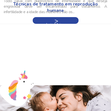
Todo casal com diagnóstico de infertilidade e que deseja
Técnicas de tratamento em reprodução
engravidar deve ser encaminhado para tratamento. A
humana
infertilidade e a idade das mulheres são os...
Leia Mais »