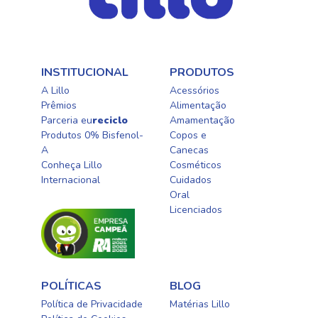
INSTITUCIONAL
PRODUTOS
A Lillo
Acessórios
Prêmios
Alimentação
Parceria eu
reciclo
Amamentação
Produtos 0% Bisfenol-
Copos e
A
Canecas
Conheça Lillo
Cosméticos
Internacional
Cuidados
Oral​
Licenciados​
POLÍTICAS
BLOG
Política de Privacidade
Matérias Lillo