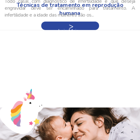
Todo casal com diagnóstico de infertilidade e que deseja
Técnicas de tratamento em reprodução
engravidar deve ser encaminhado para tratamento. A
humana
infertilidade e a idade das mulheres são os...
Leia Mais »