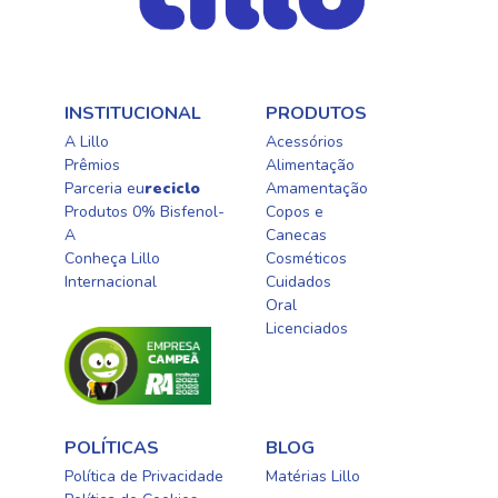
INSTITUCIONAL
PRODUTOS
A Lillo
Acessórios
Prêmios
Alimentação
Parceria eu
reciclo
Amamentação
Produtos 0% Bisfenol-
Copos e
A
Canecas
Conheça Lillo
Cosméticos
Internacional
Cuidados
Oral​
Licenciados​
POLÍTICAS
BLOG
Política de Privacidade
Matérias Lillo