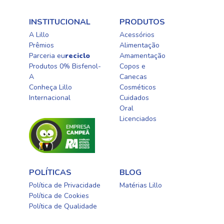
INSTITUCIONAL
PRODUTOS
A Lillo
Acessórios
Prêmios
Alimentação
Parceria eu
reciclo
Amamentação
Produtos 0% Bisfenol-
Copos e
A
Canecas
Conheça Lillo
Cosméticos
Internacional
Cuidados
Oral​
Licenciados​
POLÍTICAS
BLOG
Política de Privacidade
Matérias Lillo
Política de Cookies
Política de Qualidade