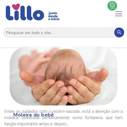
Al
N
Pes
Entre os cuidados com o recém-nascido, está a atenção com a
Moleira do bebê
moleira, conhecida cientificamente como fontanela, que tem
função importante antes e depois...