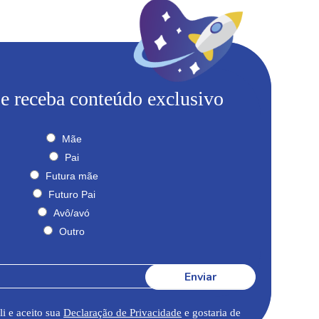
 e receba conteúdo exclusivo
Mãe
Pai
Futura mãe
Futuro Pai
Avô/avó
Outro
Enviar
li e aceito sua
Declaração de Privacidade
e gostaria de