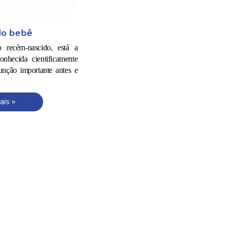
do bebê
 recém-nascido, está a
nhecida cientificamente
unção importante antes e
ais »