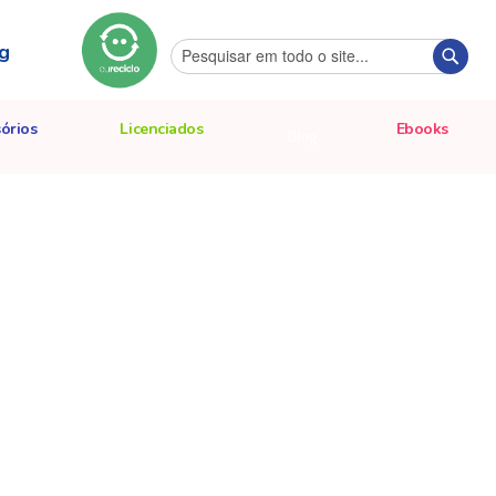
g
Pesquisa
Pesqu
órios
Licenciados
Ebooks
Blog