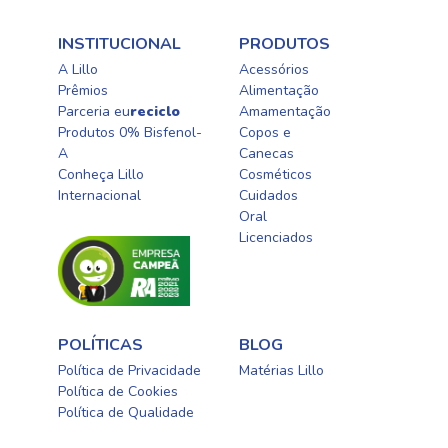
INSTITUCIONAL
PRODUTOS
A Lillo
Acessórios
Prêmios
Alimentação
Parceria eu
reciclo
Amamentação
Produtos 0% Bisfenol-
Copos e
A
Canecas
Conheça Lillo
Cosméticos
Internacional
Cuidados
Oral​
Licenciados​
POLÍTICAS
BLOG
Política de Privacidade
Matérias Lillo
Política de Cookies
Política de Qualidade