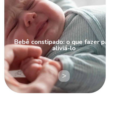
Bebê constipado: o que fazer para
aliviá-lo
LEIA
MAIS