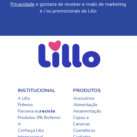
Privacidade
e gostaria de receber e-mails de marketing
e / ou promocionais da Lillo
INSTITUCIONAL
PRODUTOS
A Lillo
Acessórios
Prêmios
Alimentação
Parceria eu
reciclo
Amamentação
Produtos 0% Bisfenol-
Copos e
A
Canecas
Conheça Lillo
Cosméticos
Internacional
Cuidados