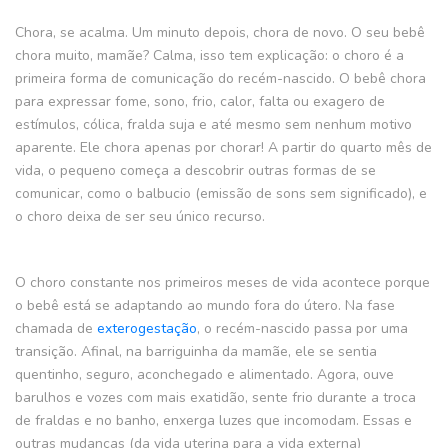
Chora, se acalma. Um minuto depois, chora de novo. O seu bebê
chora muito, mamãe? Calma, isso tem explicação: o choro é a
primeira forma de comunicação do recém-nascido. O bebê chora
para expressar fome, sono, frio, calor, falta ou exagero de
estímulos, cólica, fralda suja e até mesmo sem nenhum motivo
aparente. Ele chora apenas por chorar! A partir do quarto mês de
vida, o pequeno começa a descobrir outras formas de se
comunicar, como o balbucio (emissão de sons sem significado), e
o choro deixa de ser seu único recurso.
O choro constante nos primeiros meses de vida acontece porque
o bebê está se adaptando ao mundo fora do útero. Na fase
chamada de
exterogestação
, o recém-nascido passa por uma
transição. Afinal, na barriguinha da mamãe, ele se sentia
quentinho, seguro, aconchegado e alimentado. Agora, ouve
barulhos e vozes com mais exatidão, sente frio durante a troca
de fraldas e no banho, enxerga luzes que incomodam. Essas e
outras mudanças (da vida uterina para a vida externa)