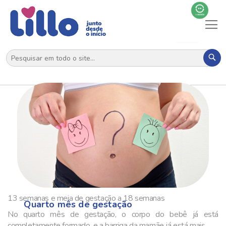
Al
N
Pes
13 semanas e meia de gestação a 18 semanas
Quarto mês de gestação
No quarto mês de gestação, o corpo do bebê já está
completamente formado, e a barriga da mamãe já está mais...