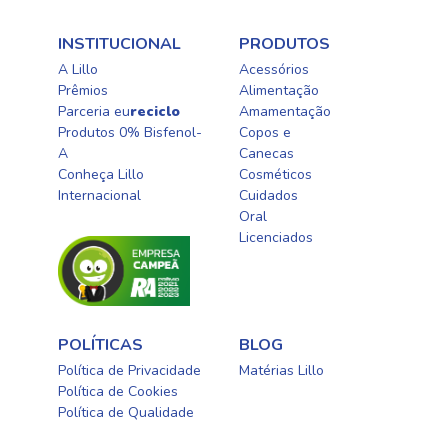
INSTITUCIONAL
PRODUTOS
A Lillo
Acessórios
Prêmios
Alimentação
Parceria eu
reciclo
Amamentação
Produtos 0% Bisfenol-
Copos e
A
Canecas
Conheça Lillo
Cosméticos
Internacional
Cuidados
Oral​
Licenciados​
POLÍTICAS
BLOG
Política de Privacidade
Matérias Lillo
Política de Cookies
Política de Qualidade